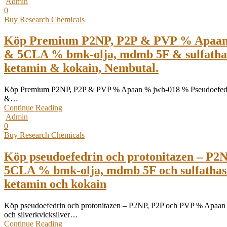
Admin
0
Buy Research Chemicals
Köp Premium P2NP, P2P & PVP % Apaan
& 5CLA % bmk-olja, mdmb 5F & sulfathast
ketamin & kokain, Nembutal.
Köp Premium P2NP, P2P & PVP % Apaan % jwh-018 % Pseudoefedrin
&…
Continue Reading
Admin
0
Buy Research Chemicals
Köp pseudoefedrin och protonitazen – 
5CLA % bmk-olja, mdmb 5F och sulfathasti
ketamin och kokain
Köp pseudoefedrin och protonitazen – P2NP, P2P och PVP % Apaan
och silverkvicksilver…
Continue Reading