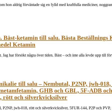
 som hon aldrig förväntade sig en fylld med kraftfulla mediciner, noggr
Bäst-ketamin till salu. Bästa Beställnings
medel Ketamin
lätt. Jag har försökt några över tiden. Bäst – och inte alla levde upp til
kalie till salu – Nembutal, P2NP, jwh-018, 
, metamfetamin, GHB och GBL, 5F-ADB och
rött och silverkvicksilver
al, P2NP, jwh-018, rött och silverkvicksilver, 5FUR-144, P2P och PV