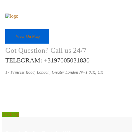
View On Map
Got Question? Call us 24/7
TELEGRAM: +3197005031830
17 Princess Road, London, Greater London NW1 8JR, UK
Back top