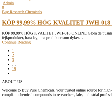
Admin
0
Buy Research Chemicals
KÖP 99,99% HÖG KVALITET JWH-018
KÖP 99,99% HÖG KVALITET JWH-018 ONLINE Glöm de tjusiga apoteken
fejkprodukter, bara legitima produkter som dyker…
Continue Reading
1
2
3
…
19
ABOUT US
Welcome to Buy Pure Chemicals, your trusted online source for high-q
compliant chemical compounds to researchers, labs, industrial professi