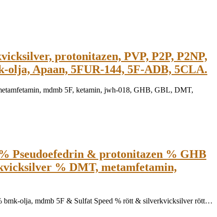
vicksilver, protonitazen, PVP, P2P, P2NP,
k-olja, Apaan, 5FUR-144, 5F-ADB, 5CLA.
al, metamfetamin, mdmb 5F, ketamin, jwh-018, GHB, GBL, DMT,
% Pseudoefedrin & protonitazen % GHB
erkvicksilver % DMT, metamfetamin,
ja, mdmb 5F & Sulfat Speed ​​% rött & silverkvicksilver rött…