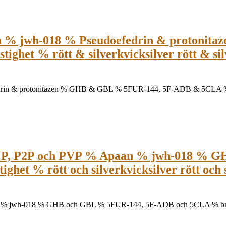
 % jwh-018 % Pseudoefedrin & protonit
ighet % rött & silverkvicksilver rött & s
 & protonitazen % GHB & GBL % 5FUR-144, 5F-ADB & 5CLA % bmk-ol
P2NP, P2P och PVP % Apaan % jwh-018 % 
ghet % rött och silverkvicksilver rött oc
 % jwh-018 % GHB och GBL % 5FUR-144, 5F-ADB och 5CLA % bmk-olja,