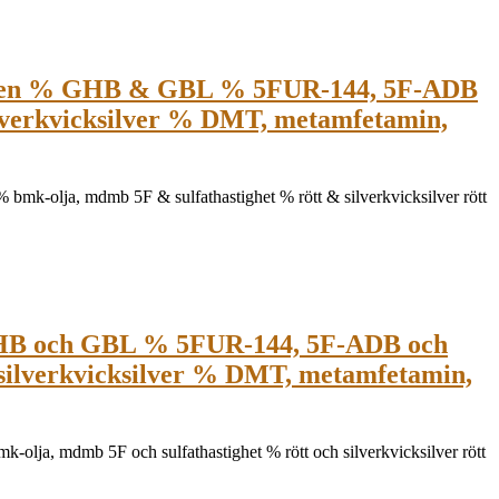
azen % GHB & GBL % 5FUR-144, 5F-ADB
ilverkvicksilver % DMT, metamfetamin,
ja, mdmb 5F & sulfathastighet % rött & silverkvicksilver rött
GHB och GBL % 5FUR-144, 5F-ADB och
h silverkvicksilver % DMT, metamfetamin,
 mdmb 5F och sulfathastighet % rött och silverkvicksilver rött