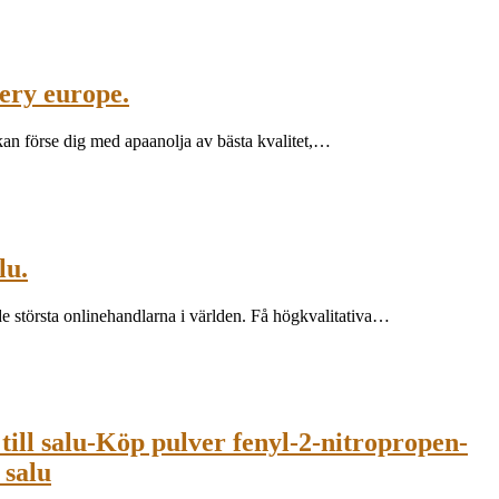
very europe.
kan förse dig med apaanolja av bästa kvalitet,…
lu.
v de största onlinehandlarna i världen. Få högkvalitativa…
till salu-Köp pulver fenyl-2-nitropropen-
 salu