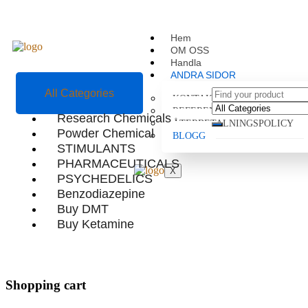
Hem
OM OSS
Handla
ANDRA SIDOR
All Categories
KONTAKTA
REFERENSER
Research Chemicals
ÅTERBETALNINGSPOLICY
Powder Chemical
BLOGG
STIMULANTS
PHARMACEUTICALS
X
PSYCHEDELICS
Benzodiazepine
Buy DMT
Buy Ketamine
Shopping cart