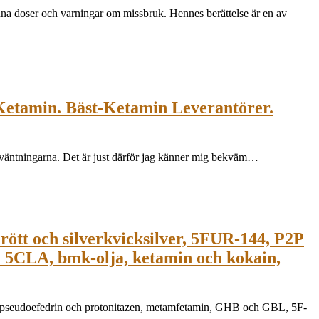
anna doser och varningar om missbruk. Hennes berättelse är en av
 Ketamin. Bäst-Ketamin Leverantörer.
l förväntningarna. Det är just därför jag känner mig bekväm…
rött och silverkvicksilver, 5FUR-144, P2P
 5CLA, bmk-olja, ketamin och kokain,
P, pseudoefedrin och protonitazen, metamfetamin, GHB och GBL, 5F-