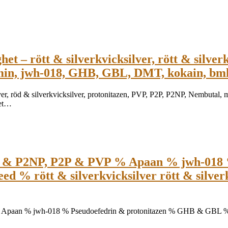
 – rött & silverkvicksilver, rött & silverk
in, jwh-018, GHB, GBL, DMT, kokain, bm
lver, röd & silverkvicksilver, protonitazen, PVP, P2P, P2NP, Nembut
tet…
& P2NP, P2P & PVP % Apaan % jwh-018 
 ​​% rött & silverkvicksilver rött & silv
 % jwh-018 % Pseudoefedrin & protonitazen % GHB & GBL % bmk-ol