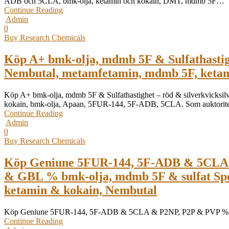
ADB och 5CLA, bmk-olja, ketamin och kokain, DMT, mdmb 5F…
Continue Reading
Admin
0
Buy Research Chemicals
Köp A+ bmk-olja, mdmb 5F & Sulfathastighet
Nembutal, metamfetamin, mdmb 5F, ketam
Köp A+ bmk-olja, mdmb 5F & Sulfathastighet – röd & silverkvicksi
kokain, bmk-olja, Apaan, 5FUR-144, 5F-ADB, 5CLA. Som auktori
Continue Reading
Admin
0
Buy Research Chemicals
Köp Geniune 5FUR-144, 5F-ADB & 5CLA 
& GBL % bmk-olja, mdmb 5F & sulfat Speed
ketamin & kokain, Nembutal
Köp Geniune 5FUR-144, 5F-ADB & 5CLA & P2NP, P2P & PVP % Apaan
Continue Reading