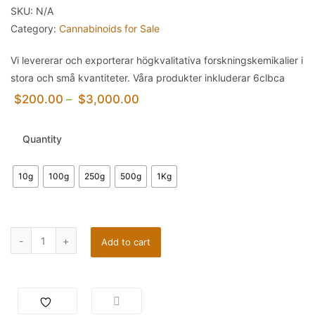
SKU:
N/A
Category:
Cannabinoids for Sale
Vi levererar och exporterar högkvalitativa forskningskemikalier i
stora och små kvantiteter. Våra produkter inkluderar 6clbca
$
200.00
–
$
3,000.00
Quantity
10g
100g
250g
500g
1Kg
Add to cart