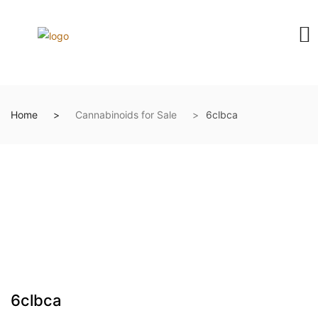
Home
Cannabinoids for Sale
6clbca
6clbca