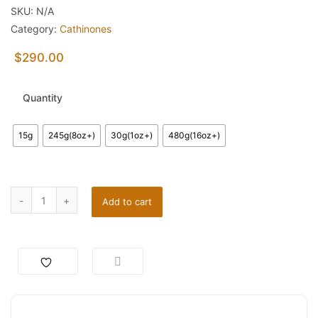
SKU:
N/A
Category:
Cathinones
$
290.00
Quantity
15g
245g(8oz+)
30g(1oz+)
480g(16oz+)
Add to cart